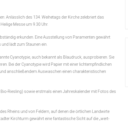
 Anlässlich des 134. Weihetags der Kirche zelebriert das
e Heilige Messe um 9.30 Uhr.
lbständig erkunden. Eine Ausstellung von Paramenten gewährt
s und lädt zum Staunen ein.
nnte Cyanotypie, auch bekannt als Blaudruck, ausprobieren. Sie
ren. Bei der Cyanotypie wird Papier mit einer lichtempfindlichen
ht und anschließendem Auswaschen einen charakteristischen
Bio-Riesling) sowie erstmals einen Jahreskalender mit Fotos des
es Rheins und von Feldern, auf denen die örtlichen Landwirte
adter Kirchturm gewährt eine fantastische Sicht auf die „wert-