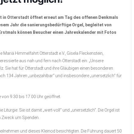
t in Otterstadt öffnet erneut am Tag des offenen Denkmals
esem Jahr die sanierungsbedürftige Orgel, begleitet von
rstmals können Besucher einen Jahreskalender mit Fotos
 Mariä Himmelfahrt Otterstadt e.V., Gisela Fleckenstein,
eressierte aus nah und fern nach Otterstadt ein: „Unsere
lz. Sie hat für Otterstadt und ihre Gläubigen einen besonderen
nach 134 Jahren „unbezahlbar“ und insbesondere „unersetzlich“ für
 von 9.30 bis 17.00 Uhr geöffnet.
Liturgie: Sie ist damit „wert-voll“ und „unersetzlich“. Die Orgel ist
sen Zweck um Spenden.
teilnehmen und dieses Kleinod besichtigten. Die Führung dauert 50