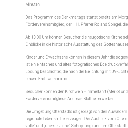
Minuten.
Das Programm des Denkmaltags startet bereits am Morgen:
Fördervereinsmitglied, der H.H. Pfarrer Roland Spiegel, di
Ab 10.30 Uhr können Besucher die neugotische Kirche se
Einblicke in die historische Ausstattung des Gotteshause
Kinder und Erwachsene können in diesem Jahr die sogena
ist ein einfaches und altes fotografisches Edeldruckverfah
Lösung beschichtet, die nach der Belichtung mit UV-Lic
blauen Farbton annimmt.
Besucher können den Kirchwein Himmelfahrt (Merlot und 
Fördervereinsmitglieds Andreas Blättner erwerben.
Die Umgebung Otterstadts ist geprägt von den Auwäldern d
regionale Lebensmittel erzeugen. Der Ausblick vom Otterst
volle“ und „unersetzliche“ Schöpfung rund um Otterstadt.