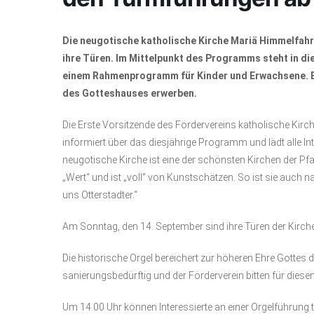
Die neugotische katholische Kirche Mariä Himmelfahr
ihre Türen. Im Mittelpunkt des Programms steht in di
einem Rahmenprogramm für Kinder und Erwachsene. E
des Gotteshauses erwerben.
Die Erste Vorsitzende des Fördervereins katholische Kirche
informiert über das diesjährige Programm und lädt alle Int
neugotische Kirche ist eine der schönsten Kirchen der Pfa
„Wert“ und ist „voll“ von Kunstschätzen. So ist sie auch 
uns Otterstadter.“
Am Sonntag, den 14. September sind ihre Türen der Kirche
Die historische Orgel bereichert zur höheren Ehre Gottes die 
sanierungsbedürftig und der Förderverein bitten für die
Um 14.00 Uhr können Interessierte an einer Orgelführung 