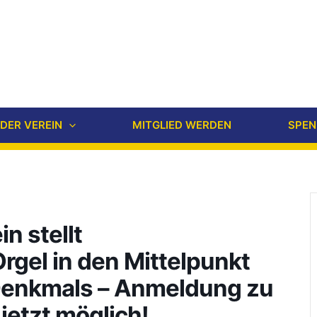
DER VEREIN
MITGLIED WERDEN
SPEN
n stellt
rgel in den Mittelpunkt
Denkmals – Anmeldung zu
etzt möglich!