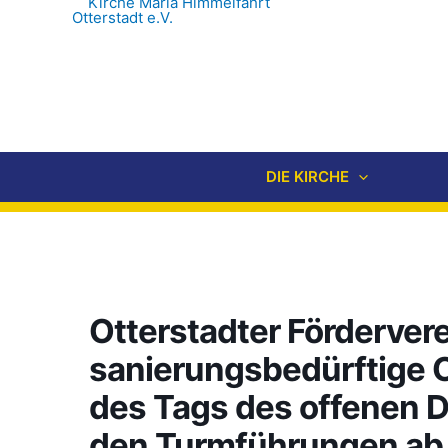
DIE KIRCHE
Otterstadter Förderverei
sanierungsbedürftige O
des Tags des offenen 
den Turmführungen ab j